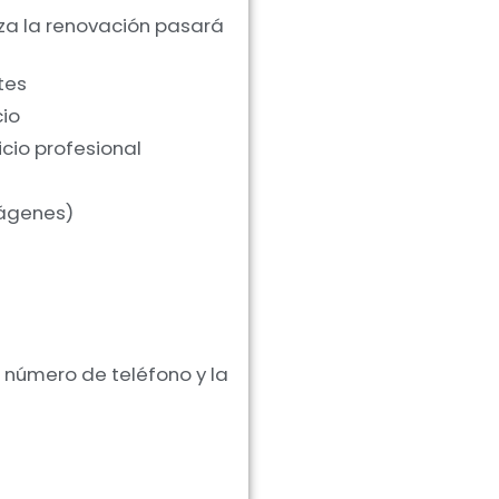
liza la renovación pasará
tes
cio
icio profesional
mágenes)
, número de teléfono y la