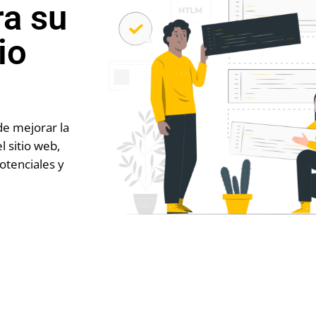
ra su
io
e mejorar la
l sitio web,
otenciales y