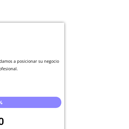
damos a posicionar su negocio
ofesional.
%
0